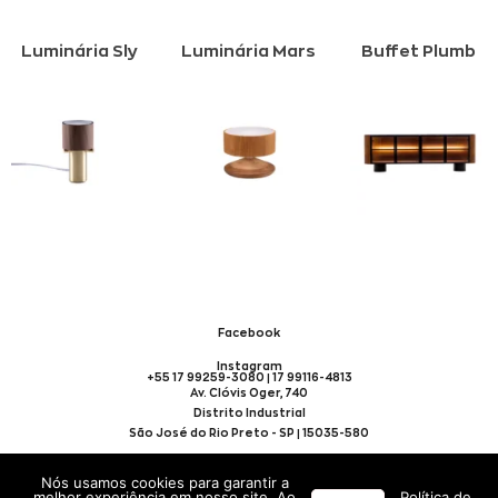
Luminária Sly
Luminária Mars
Buffet Plumb
Facebook
Instagram
+55 17 99259-3080 | 17 99116-4813
Av. Clóvis Oger, 740
Distrito Industrial
São José do Rio Preto - SP | 15035-580
Nós usamos cookies para garantir a
TODOS OS DIREITOS
melhor experiência em nosso site. Ao
Política de