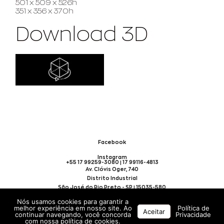
501 x 509 x 526h
351 x 356 x 370h
Download 3D
Facebook
Instagram
+55 17 99259-3080 | 17 99116-4813
Av. Clóvis Oger, 740
Distrito Industrial
São José do Rio Preto - SP | 15035-580
Nós usamos cookies para garantir a
melhor experiência em nosso site. Ao
Política de
Aceitar
continuar navegando, você concorda
Privacidade
TODOS OS DIREITOS
com nossa política de cookies.
RESERVADOS