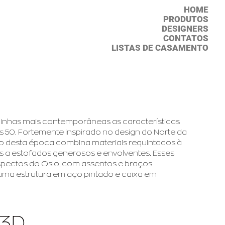
HOME
PRODUTOS
DESIGNERS
CONTATOS
LISTAS DE CASAMENTO
linhas mais contemporâneas as características
os 50. Fortemente inspirado no design do Norte da
eiro desta época combina materiais requintados à
s a estofados generosos e envolventes. Esses
spectos do Oslo, com assentos e braços
uma estrutura em aço pintado e caixa em
 3D